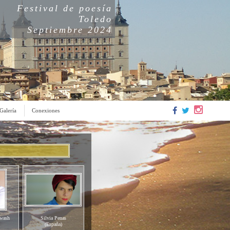
Festival de poesía
Toledo
Septiembre 2024
Galería
Conexiones
wash
Roxana Popelka
Silvia Penas
(España)
(España)