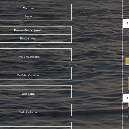
Madrina
Sapho
Presentadora y asesora
Benegas Noni
Bennis Mohammed
De Brito Casimiro
Diab Saleh
Farhi Catherine