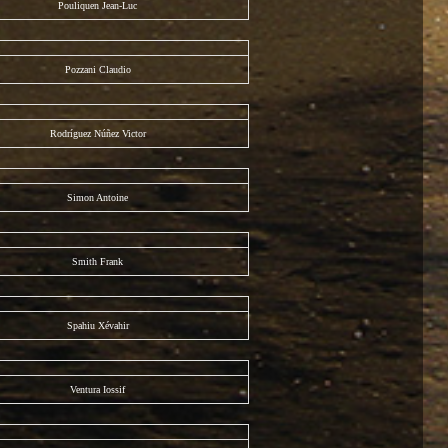
Pouliquen Jean-Luc
Pozzani Claudio
Rodríguez Núñez Victor
Simon Antoine
Smith Frank
Spahiu Xévahir
Ventura Iossif