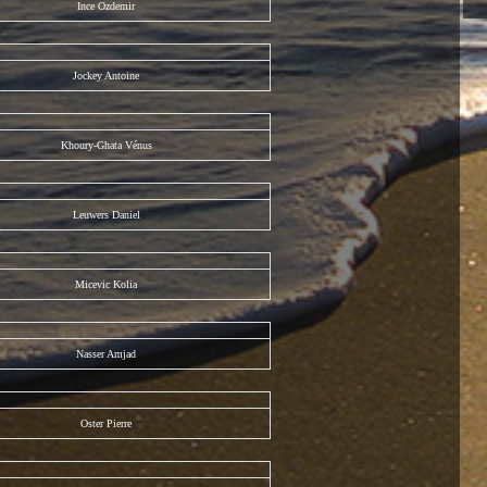
Ince Ozdemir
Jockey Antoine
Khoury-Ghata Vénus
Leuwers Daniel
Micevic Kolia
Nasser Amjad
Oster Pierre