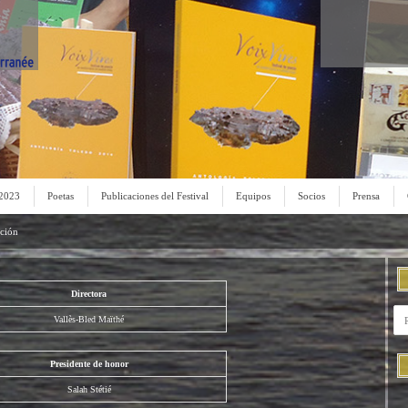
 2023
Poetas
Publicaciones del Festival
Equipos
Socios
Prensa
ación
Directora
Vallès-Bled Maïthé
Presidente de honor
Salah Stétié