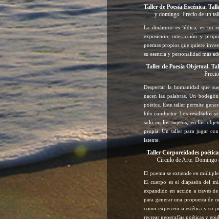
Taller de Poesía Escénica. Ta
y domingo. Precio de un talle
La dinámica es lúdica, es un en
exposición, interacción y propu
poemas propios que quiere invest
su esencia y personalidad más ad
Taller de Poesía Objetual. Tal
Precio
Despertar la humanidad que sueñ
nacen las palabras. Un bodegón 
poética. Este taller permite gene
hilo conductor. Los resultados s
solo en los sujetos, en los obje
propia. Un taller para jugar co
latente.
Taller Corporeidades poéticas
Círculo de Arte. Domingo de
El poema se extiende en múltiple
El cuerpo es el diapasón del mi
expandido en acción a través de
para generar una propuesta de or
como experiencia estética y su p
recrear geografías poéticas y epi