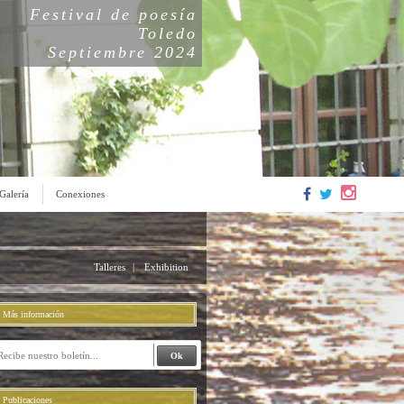
Festival de poesía
Toledo
Septiembre 2024
Galería
Conexiones
Talleres
|
Exhibition
Más información
Publicaciones