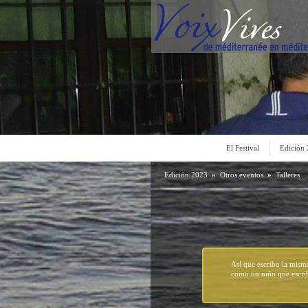
El Festival
Edición
Edición 2023
»
Otros eventos
»
Talleres
Así que escribo la misma
como un niño que escrib